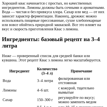
Хороший квас начинается с простых, но качественных
ингредиентов. Лимоны должны быть сочными и ароматными.
Вода — чистая и без привкуса хлора. Сахар или мед — от них
зависит характер ферментации. Наконец, дрожжи: можно
использовать пищевые прессованные, сухие хлебопекарные
или вовсе обойтись природной закваской. Все это влияет на
вкус и скорость приготовления Квас з лимона.
Ингредиенты: базовый рецепт на 3–4
литра
Ниже — проверенный список для средней банки или
кувшина. Этот рецепт Квас з лимона легко масштабируется.
Количество
Ингредиент
Примечание
(3–4 л)
фильтрованная или
Вода
3–4 литра
отстоянная
с кожурой, тщательно
Лимоны
4–6 шт.
вымытые
регулируйте по вкусу;
Сахар
150–300 г
можно заменить медом