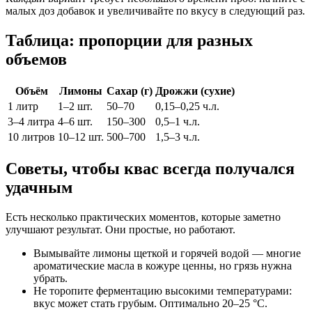
малых доз добавок и увеличивайте по вкусу в следующий раз.
Таблица: пропорции для разных
объемов
Объём
Лимоны
Сахар (г)
Дрожжи (сухие)
1 литр
1–2 шт.
50–70
0,15–0,25 ч.л.
3–4 литра
4–6 шт.
150–300
0,5–1 ч.л.
10 литров
10–12 шт.
500–700
1,5–3 ч.л.
Советы, чтобы квас всегда получался
удачным
Есть несколько практических моментов, которые заметно
улучшают результат. Они простые, но работают.
Вымывайте лимоны щеткой и горячей водой — многие
ароматические масла в кожуре ценны, но грязь нужна
убрать.
Не торопите ферментацию высокими температурами:
вкус может стать грубым. Оптимально 20–25 °C.