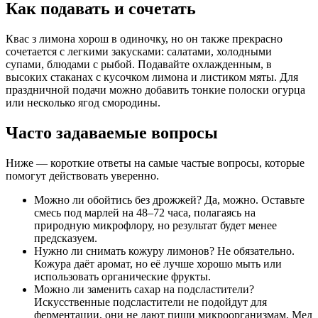
Как подавать и сочетать
Квас з лимона хорош в одиночку, но он также прекрасно
сочетается с легкими закусками: салатами, холодными
супами, блюдами с рыбой. Подавайте охлажденным, в
высоких стаканах с кусочком лимона и листиком мяты. Для
праздничной подачи можно добавить тонкие полоски огурца
или несколько ягод смородины.
Часто задаваемые вопросы
Ниже — короткие ответы на самые частые вопросы, которые
помогут действовать уверенно.
Можно ли обойтись без дрожжей? Да, можно. Оставьте
смесь под марлей на 48–72 часа, полагаясь на
природную микрофлору, но результат будет менее
предсказуем.
Нужно ли снимать кожуру лимонов? Не обязательно.
Кожура даёт аромат, но её лучше хорошо мыть или
использовать органические фрукты.
Можно ли заменить сахар на подсластители?
Искусственные подсластители не подойдут для
ферментации, они не дают пищи микроорганизмам. Мед