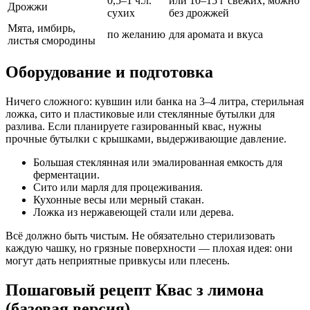
0,5–1 ч.л.
или 10–15 г свежих; можно
Дрожжи
сухих
без дрожжей
Мята, имбирь,
по желанию
для аромата и вкуса
листья смородины
Оборудование и подготовка
Ничего сложного: кувшин или банка на 3–4 литра, стерильная
ложка, сито и пластиковые или стеклянные бутылки для
разлива. Если планируете газированный квас, нужны
прочные бутылки с крышками, выдерживающие давление.
Большая стеклянная или эмалированная емкость для
ферментации.
Сито или марля для процеживания.
Кухонные весы или мерный стакан.
Ложка из нержавеющей стали или дерева.
Всё должно быть чистым. Не обязательно стерилизовать
каждую чашку, но грязные поверхности — плохая идея: они
могут дать неприятные привкусы или плесень.
Пошаговый рецепт Квас з лимона
(базовая версия)