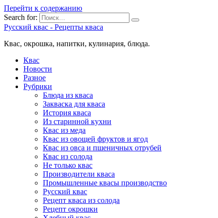
Перейти к содержанию
Search for:
Русский квас - Рецепты кваса
Квас, окрошка, напитки, кулинария, блюда.
Квас
Новости
Разное
Рубрики
Блюда из кваса
Закваска для кваса
История кваса
Из старинной кухни
Квас из меда
Квас из овощей фруктов и ягод
Квас из овса и пшеничных отрубей
Квас из солода
Не только квас
Производители кваса
Промышленные квасы производство
Русский квас
Рецепт кваса из солода
Рецепт окрошки
Хлебный квас