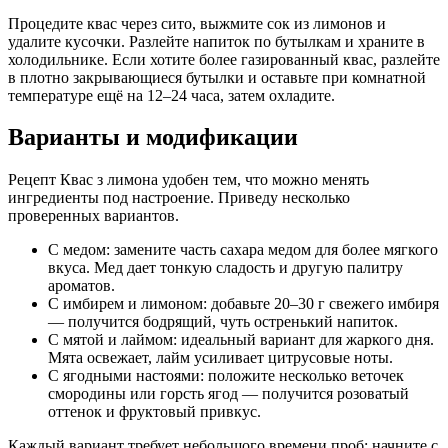
Процедите квас через сито, выжмите сок из лимонов и
удалите кусочки. Разлейте напиток по бутылкам и храните в
холодильнике. Если хотите более газированный квас, разлейте
в плотно закрывающиеся бутылки и оставьте при комнатной
температуре ещё на 12–24 часа, затем охладите.
Варианты и модификации
Рецепт Квас з лимона удобен тем, что можно менять
ингредиенты под настроение. Приведу несколько
проверенных вариантов.
С медом: замените часть сахара медом для более мягкого
вкуса. Мед дает тонкую сладость и другую палитру
ароматов.
С имбирем и лимоном: добавьте 20–30 г свежего имбиря
— получится бодрящий, чуть остренький напиток.
С мятой и лаймом: идеальный вариант для жаркого дня.
Мята освежает, лайм усиливает цитрусовые ноты.
С ягодными настоями: положите несколько веточек
смородины или горсть ягод — получится розоватый
оттенок и фруктовый привкус.
Каждый вариант требует небольшого времени проб: начните с