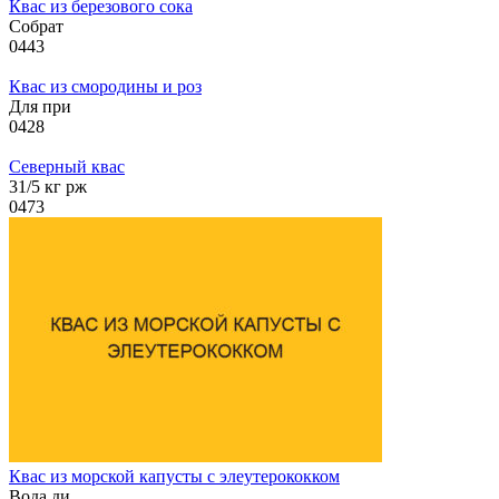
Квас из березового сока
Собрат
0
443
Квас из смородины и роз
Для при
0
428
Северный квас
31/5 кг рж
0
473
Квас из морской капусты с элеутерококком
Вода ди