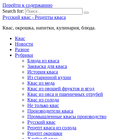
Перейти к содержанию
Search for:
Русский квас - Рецепты кваса
Квас, окрошка, напитки, кулинария, блюда.
Квас
Новости
Разное
Рубрики
Блюда из кваса
Закваска для кваса
История кваса
Из старинной кухни
Квас из меда
Квас из овощей фруктов и ягод
Квас из овса и пшеничных отрубей
Квас из солода
Не только квас
Производители кваса
Промышленные квасы производство
Русский квас
Рецепт кваса из солода
Рецепт окрошки
Хлебный квас