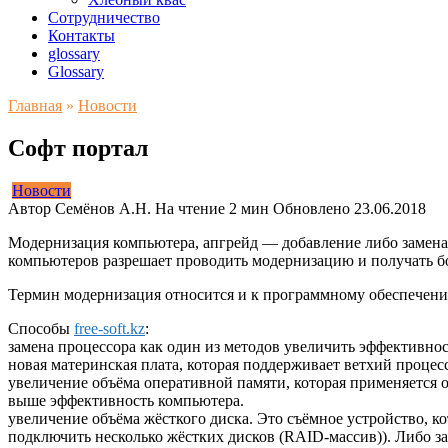
Сотрудничество
Контакты
glossary
Glossary
Главная
»
Новости
Софт портал
Новости
Автор
Семёнов А.Н.
На чтение
2 мин
Обновлено
23.06.2018
Модернизация компьютера, апгрейд — добавление либо замена
компьютеров разрешает проводить модернизацию и получать б
Термин модернизация относится и к программному обеспечению
Способы
free-soft.kz
:
замена процессора как один из методов увеличить эффективнос
новая материнская плата, которая поддерживает ветхий проц
увеличение объёма оперативной памяти, которая применяется
выше эффективность компьютера.
увеличение объёма жёсткого диска. Это съёмное устройство, к
подключить несколько жёстких дисков (RAID-массив)). Либо з