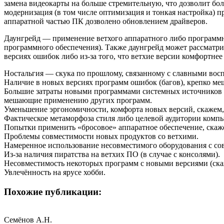
замена видеокарты на больше стремительную, что дозволит бо
модернизация (в том числе оптимизация и тонкая настройка)
аппаратной частью ПК дозволено обновлением драйверов.
Даунгрейд — применение ветхого аппаратного либо программно
программного обеспечения). Также даунгрейд может рассматрив
версиях ошибок либо из-за того, что ветхие версии комфортнее
Ностальгия — скука по прошлому, связанному с славными воспо
Наличие в новых версиях программ ошибок (багов), крепко м
Большие затраты новыми программами системных источников (с
мешающие применению других программ.
Уменьшение эргономичности, комфорта новых версий, скажем,
Фактическое метаморфоза стиля либо целевой аудитории комп
Попытки применить «бросовое» аппаратное обеспечение, скаже
Проблемы совместимости новых продуктов со ветхими.
Намеренное использование несовместимого оборудования с с
Из-за наличия пиратства на ветхих ПО (в случае с консолями).
Несовместимость некоторых программ с новыми версиями (скаж
Увлечённость на ярусе хобби.
Похожие публикации:
Семёнов А.Н.