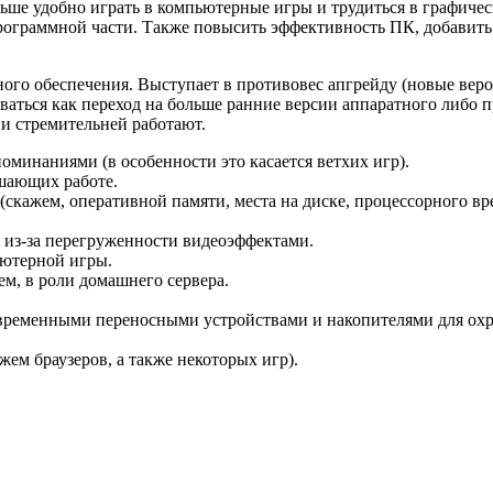
льше удобно играть в компьютерные игры и трудиться в графиче
 программной части. Также повысить эффективность ПК, добави
го обеспечения. Выступает в противовес апгрейду (новые веро
аться как переход на больше ранние версии аппаратного либо п
 и стремительней работают.
минаниями (в особенности это касается ветхих игр).
ешающих работе.
кажем, оперативной памяти, места на диске, процессорного вр
 из-за перегруженности видеоэффектами.
ьютерной игры.
м, в роли домашнего сервера.
овременными переносными устройствами и накопителями для ох
ем браузеров, а также некоторых игр).