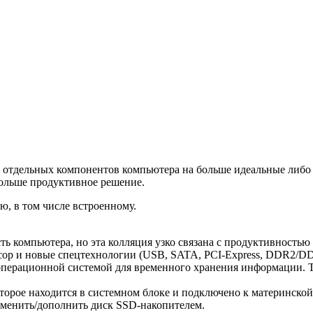
 отдельных компонентов компьютера на больше идеальные либо 
ольше продуктивное решение.
, в том числе встроенному.
ть компьютера, но эта колляция узко связана с продуктивность
ессор и новые спецтехнологии (USB, SATA, PCI-Express, DDR2/
 операционной системой для временного хранения информации. 
оторое находится в системном блоке и подключено к материнско
аменить/дополнить диск SSD-накопителем.