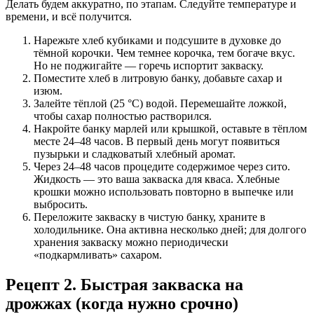
Делать будем аккуратно, по этапам. Следуйте температуре и
времени, и всё получится.
Нарежьте хлеб кубиками и подсушите в духовке до
тёмной корочки. Чем темнее корочка, тем богаче вкус.
Но не поджигайте — горечь испортит закваску.
Поместите хлеб в литровую банку, добавьте сахар и
изюм.
Залейте тёплой (25 °C) водой. Перемешайте ложкой,
чтобы сахар полностью растворился.
Накройте банку марлей или крышкой, оставьте в тёплом
месте 24–48 часов. В первый день могут появиться
пузырьки и сладковатый хлебный аромат.
Через 24–48 часов процедите содержимое через сито.
Жидкость — это ваша закваска для кваса. Хлебные
крошки можно использовать повторно в выпечке или
выбросить.
Переложите закваску в чистую банку, храните в
холодильнике. Она активна несколько дней; для долгого
хранения закваску можно периодически
«подкармливать» сахаром.
Рецепт 2. Быстрая закваска на
дрожжах (когда нужно срочно)