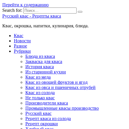
Перейти к содержанию
Search for:
Русский квас - Рецепты кваса
Квас, окрошка, напитки, кулинария, блюда.
Квас
Новости
Разное
Рубрики
Блюда из кваса
Закваска для кваса
История кваса
Из старинной кухни
Квас из меда
Квас из овощей фруктов и ягод
Квас из овса и пшеничных отрубей
Квас из солода
Не только квас
Производители кваса
Промышленные квасы производство
Русский квас
Рецепт кваса из солода
Рецепт окрошки
Хлебный квас