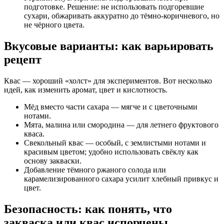
подготовке. Решение: не использовать подгоревшие
сухари, обжаривать аккуратно до тёмно-коричневого, но
не чёрного цвета.
Вкусовые варианты: как варьировать
рецепт
Квас — хороший «холст» для экспериментов. Вот несколько
идей, как изменить аромат, цвет и кислотность.
Мёд вместо части сахара — мягче и с цветочными
нотами.
Мята, малина или смородина — для летнего фруктового
кваса.
Свекольный квас — особый, с землистыми нотами и
красивым цветом; удобно использовать свёклу как
основу закваски.
Добавление тёмного ржаного солода или
карамелизированного сахара усилит хлебный привкус и
цвет.
Безопасность: как понять, что
закваска или квас испорчены