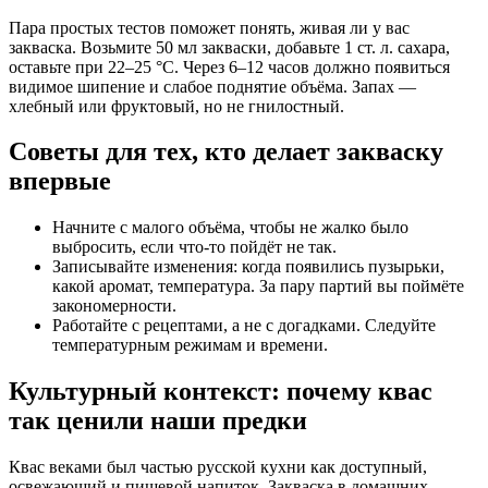
Пара простых тестов поможет понять, живая ли у вас
закваска. Возьмите 50 мл закваски, добавьте 1 ст. л. сахара,
оставьте при 22–25 °C. Через 6–12 часов должно появиться
видимое шипение и слабое поднятие объёма. Запах —
хлебный или фруктовый, но не гнилостный.
Советы для тех, кто делает закваску
впервые
Начните с малого объёма, чтобы не жалко было
выбросить, если что-то пойдёт не так.
Записывайте изменения: когда появились пузырьки,
какой аромат, температура. За пару партий вы поймёте
закономерности.
Работайте с рецептами, а не с догадками. Следуйте
температурным режимам и времени.
Культурный контекст: почему квас
так ценили наши предки
Квас веками был частью русской кухни как доступный,
освежающий и пищевой напиток. Закваска в домашних