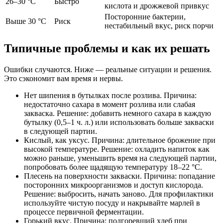
26–30 °C
Быстро
кислота и дрожжевой привкус
Посторонние бактерии,
Выше 30 °C
Риск
нестабильный вкус, риск порчи
Типичные проблемы и как их решать
Ошибки случаются. Ниже — реальные ситуации и решения.
Это сэкономит вам время и нервы.
Нет шипения в бутылках после розлива. Причина:
недостаточно сахара в момент розлива или слабая
закваска. Решение: добавить немного сахара в каждую
бутылку (0,5–1 ч. л.) или использовать больше закваски
в следующей партии.
Кислый, как уксус. Причина: длительное брожение при
высокой температуре. Решение: охладить напиток как
можно раньше, уменьшить время на следующей партии,
попробовать более щадящую температуру 18–22 °C.
Плесень на поверхности закваски. Причина: попадание
посторонних микроорганизмов и доступ кислорода.
Решение: выбросить, начать заново. Для профилактики
используйте чистую посуду и накрывайте марлей в
процессе первичной ферментации.
Горький вкус. Причина: подгоревший хлеб при