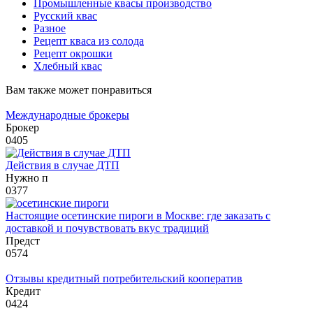
Промышленные квасы производство
Русский квас
Разное
Рецепт кваса из солода
Рецепт окрошки
Хлебный квас
Вам также может понравиться
Международные брокеры
Брокер
0
405
Действия в случае ДТП
Нужно п
0
377
Настоящие осетинские пироги в Москве: где заказать с
доставкой и почувствовать вкус традиций
Предст
0
574
Отзывы кредитный потребительский кооператив
Кредит
0
424