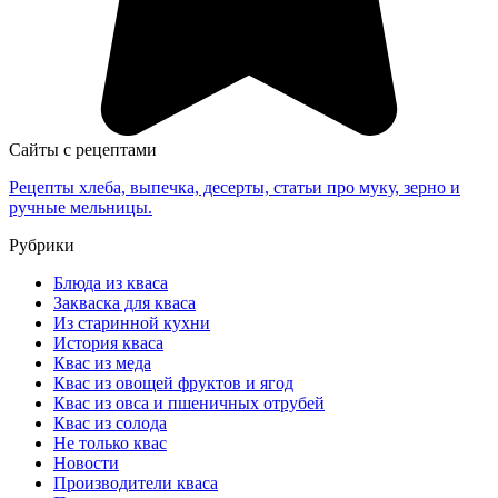
Сайты с рецептами
Рецепты хлеба, выпечка, десерты, статьи про муку, зерно и
ручные мельницы.
Рубрики
Блюда из кваса
Закваска для кваса
Из старинной кухни
История кваса
Квас из меда
Квас из овощей фруктов и ягод
Квас из овса и пшеничных отрубей
Квас из солода
Не только квас
Новости
Производители кваса