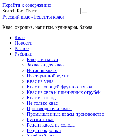
Перейти к содержанию
Search for:
Русский квас - Рецепты кваса
Квас, окрошка, напитки, кулинария, блюда.
Квас
Новости
Разное
Рубрики
Блюда из кваса
Закваска для кваса
История кваса
Из старинной кухни
Квас из меда
Квас из овощей фруктов и ягод
Квас из овса и пшеничных отрубей
Квас из солода
Не только квас
Производители кваса
Промышленные квасы производство
Русский квас
Рецепт кваса из солода
Рецепт окрошки
Хлебный квас