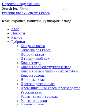
Перейти к содержанию
Search for:
Русский квас - Рецепты кваса
Квас, окрошка, напитки, кулинария, блюда.
Квас
Новости
Разное
Рубрики
Блюда из кваса
Закваска для кваса
История кваса
Из старинной кухни
Квас из меда
Квас из овощей фруктов и ягод
Квас из овса и пшеничных отрубей
Квас из солода
Не только квас
Производители кваса
Промышленные квасы производство
Русский квас
Рецепт кваса из солода
Рецепт окрошки
Хлебный квас