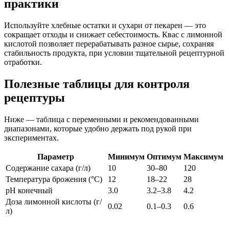
практики
Используйте хлебные остатки и сухари от пекарен — это
сокращает отходы и снижает себестоимость. Квас с лимонной
кислотой позволяет перерабатывать разное сырье, сохраняя
стабильность продукта, при условии тщательной рецептурной
отработки.
Полезные таблицы для контроля
рецептуры
Ниже — таблица с переменными и рекомендованными
диапазонами, которые удобно держать под рукой при
экспериментах.
Параметр
Минимум
Оптимум
Максимум
Содержание сахара (г/л)
10
30–80
120
Температура брожения (°C)
12
18–22
28
pH конечный
3.0
3.2–3.8
4.2
Доза лимонной кислоты (г/
0.02
0.1–0.3
0.6
л)