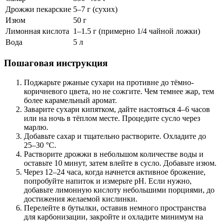
Дрожжи пекарские
5–7 г (сухих)
Изюм
50 г
Лимонная кислота
1–1.5 г (примерно 1/4 чайной ложки)
Вода
5 л
Пошаговая инструкция
Поджарьте ржаные сухари на противне до тёмно-
коричневого цвета, но не сожгите. Чем темнее жар, тем
более карамельный аромат.
Заварите сухари кипятком, дайте настояться 4–6 часов
или на ночь в тёплом месте. Процедите сусло через
марлю.
Добавьте сахар и тщательно растворите. Охладите до
25–30 °C.
Растворите дрожжи в небольшом количестве воды и
оставьте 10 минут, затем влейте в сусло. Добавьте изюм.
Через 12–24 часа, когда начнется активное брожение,
попробуйте напиток и измерьте pH. Если нужно,
добавьте лимонную кислоту небольшими порциями, до
достижения желаемой кислинки.
Перелейте в бутылки, оставив немного пространства
для карбонизации, закройте и охладите минимум на