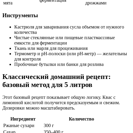
ферментация
мята
дрожжами
Инструменты
Кастрюля для заваривания сусла объемом от нужного
количества
Чистые стеклянные или пищевые пластмассовые
емкости для ферментации
Ткань или марля для процеживания
Термометр и pH-полоски (или pH-метр) — желательны
для контроля
Пробочные бутылки или банки для розлива
Классический домашний рецепт:
базовый метод для 5 литров
Этот базовый рецепт показывает общую логику. Квас с
лимонной кислотой получится предсказуемым и свежим.
Дозировки можно масштабировать.
Ингредиент
Количество
Ржаные сухари
300 г
Сахар
350–400 г