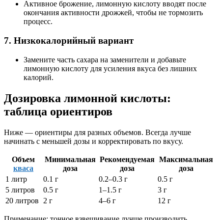
Активное брожение, лимонную кислоту вводят после
окончания активности дрожжей, чтобы не тормозить
процесс.
7. Низкокалорийный вариант
Замените часть сахара на заменители и добавьте
лимонную кислоту для усиления вкуса без лишних
калорий.
Дозировка лимонной кислоты:
таблица ориентиров
Ниже — ориентиры для разных объемов. Всегда лучше
начинать с меньшей дозы и корректировать по вкусу.
Объем
Минимальная
Рекомендуемая
Максимальная
кваса
доза
доза
доза
1 литр
0.1 г
0.2–0.3 г
0.5 г
5 литров
0.5 г
1–1.5 г
3 г
20 литров
2 г
4–6 г
12 г
Примечание: точное взвешивание лучше производить