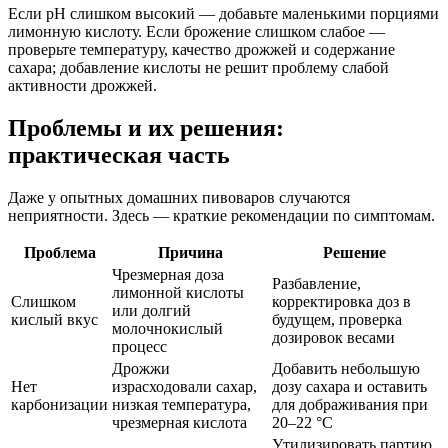
Если pH слишком высокий — добавьте маленькими порциями
лимонную кислоту. Если брожение слишком слабое —
проверьте температуру, качество дрожжей и содержание
сахара; добавление кислоты не решит проблему слабой
активности дрожжей.
Проблемы и их решения:
практическая часть
Даже у опытных домашних пивоваров случаются
неприятности. Здесь — краткие рекомендации по симптомам.
Проблема
Причина
Решение
Чрезмерная доза
Разбавление,
лимонной кислоты
Слишком
корректировка доз в
или долгий
кислый вкус
будущем, проверка
молочнокислый
дозировок весами
процесс
Дрожжи
Добавить небольшую
Нет
израсходовали сахар,
дозу сахара и оставить
карбонизации
низкая температура,
для дображивания при
чрезмерная кислота
20–22 °C
Утилизировать партию,