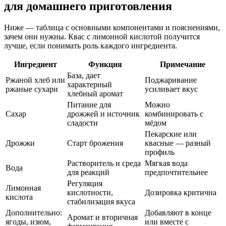
для домашнего приготовления
Ниже — таблица с основными компонентами и пояснениями,
зачем они нужны. Квас с лимонной кислотой получится
лучше, если понимать роль каждого ингредиента.
Ингредиент
Функция
Примечание
База, дает
Ржаной хлеб или
Поджаривание
характерный
ржаные сухари
усиливает вкус
хлебный аромат
Питание для
Можно
Сахар
дрожжей и источник
комбинировать с
сладости
мёдом
Пекарские или
Дрожжи
Старт брожения
квасные — разный
профиль
Растворитель и среда
Мягкая вода
Вода
для реакций
предпочтительнее
Регуляция
Лимонная
кислотности,
Дозировка критична
кислота
стабилизация вкуса
Дополнительно:
Добавляют в конце
Аромат и вторичная
ягоды, изюм,
или вместе с