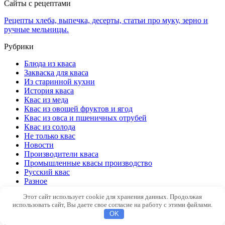
Сайты с рецептами
Рецепты хлеба, выпечка, десерты, статьи про муку, зерно и
ручные мельницы.
Рубрики
Блюда из кваса
Закваска для кваса
Из старинной кухни
История кваса
Квас из меда
Квас из овощей фруктов и ягод
Квас из овса и пшеничных отрубей
Квас из солода
Не только квас
Новости
Производители кваса
Промышленные квасы производство
Русский квас
Разное
Рецепт кваса из солода
Этот сайт использует cookie для хранения данных. Продолжая
Рецепт окрошки
использовать сайт, Вы даете свое согласие на работу с этими файлами.
Хлебный квас
OK