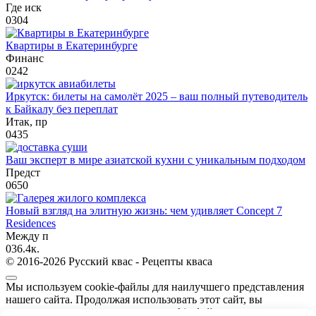
Где иск
0
304
Квартиры в Екатеринбурге
Финанс
0
242
Иркутск: билеты на самолёт 2025 – ваш полный путеводитель
к Байкалу без переплат
Итак, пр
0
435
Ваш эксперт в мире азиатской кухни с уникальным подходом
Предст
0
650
Новый взгляд на элитную жизнь: чем удивляет Concept 7
Residences
Между п
0
36.4к.
© 2016-2026 Русский квас - Рецепты кваса
Мы используем cookie-файлы для наилучшего представления
нашего сайта. Продолжая использовать этот сайт, вы
соглашаетесь с использованием cookie-файлов.