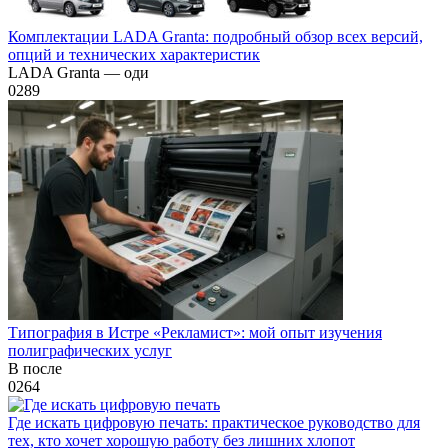
Комплектации LADA Granta: подробный обзор всех версий,
опций и технических характеристик
LADA Granta — оди
0
289
Типография в Истре «Рекламист»: мой опыт изучения
полиграфических услуг
В после
0
264
Где искать цифровую печать: практическое руководство для
тех, кто хочет хорошую работу без лишних хлопот