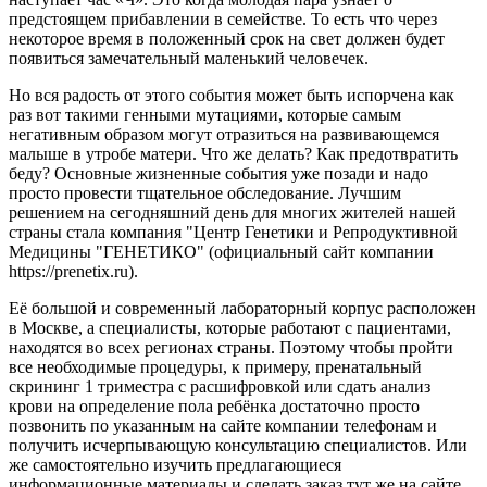
предстоящем прибавлении в семействе. То есть что через
некоторое время в положенный срок на свет должен будет
появиться замечательный маленький человечек.
Но вся радость от этого события может быть испорчена как
раз вот такими генными мутациями, которые самым
негативным образом могут отразиться на развивающемся
малыше в утробе матери. Что же делать? Как предотвратить
беду? Основные жизненные события уже позади и надо
просто провести тщательное обследование. Лучшим
решением на сегодняшний день для многих жителей нашей
страны стала компания "Центр Генетики и Репродуктивной
Медицины "ГЕНЕТИКО" (официальный сайт компании
https://prenetix.ru).
Её большой и современный лабораторный корпус расположен
в Москве, а специалисты, которые работают с пациентами,
находятся во всех регионах страны. Поэтому чтобы пройти
все необходимые процедуры, к примеру, пренатальный
скрининг 1 триместра с расшифровкой или сдать анализ
крови на определение пола ребёнка достаточно просто
позвонить по указанным на сайте компании телефонам и
получить исчерпывающую консультацию специалистов. Или
же самостоятельно изучить предлагающиеся
информационные материалы и сделать заказ тут же на сайте