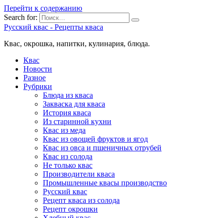
Перейти к содержанию
Search for:
Русский квас - Рецепты кваса
Квас, окрошка, напитки, кулинария, блюда.
Квас
Новости
Разное
Рубрики
Блюда из кваса
Закваска для кваса
История кваса
Из старинной кухни
Квас из меда
Квас из овощей фруктов и ягод
Квас из овса и пшеничных отрубей
Квас из солода
Не только квас
Производители кваса
Промышленные квасы производство
Русский квас
Рецепт кваса из солода
Рецепт окрошки
Хлебный квас