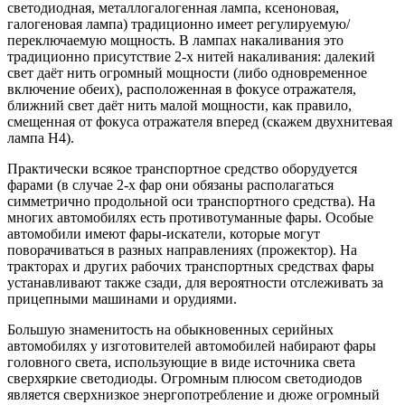
светодиодная, металлогалогенная лампа, ксеноновая,
галогеновая лампа) традиционно имеет регулируемую/
переключаемую мощность. В лампах накаливания это
традиционно присутствие 2-х нитей накаливания: далекий
свет даёт нить огромный мощности (либо одновременное
включение обеих), расположенная в фокусе отражателя,
ближний свет даёт нить малой мощности, как правило,
смещенная от фокуса отражателя вперед (скажем двухнитевая
лампа H4).
Практически всякое транспортное средство оборудуется
фарами (в случае 2-х фар они обязаны располагаться
симметрично продольной оси транспортного средства). На
многих автомобилях есть противотуманные фары. Особые
автомобили имеют фары-искатели, которые могут
поворачиваться в разных направлениях (прожектор). На
тракторах и других рабочих транспортных средствах фары
устанавливают также сзади, для вероятности отслеживать за
прицепными машинами и орудиями.
Большую знаменитость на обыкновенных серийных
автомобилях у изготовителей автомобилей набирают фары
головного света, использующие в виде источника света
сверхяркие светодиоды. Огромным плюсом светодиодов
является сверхнизкое энергопотребление и дюже огромный