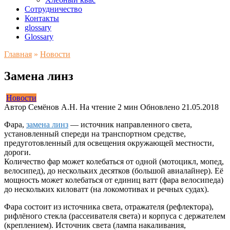
Сотрудничество
Контакты
glossary
Glossary
Главная
»
Новости
Замена линз
Новости
Автор
Семёнов А.Н.
На чтение
2 мин
Обновлено
21.05.2018
Фара,
замена линз
— источник направленного света,
установленный спереди на транспортном средстве,
предуготовленный для освещения окружающей местности,
дороги.
Количество фар может колебаться от одной (мотоцикл, мопед,
велосипед), до нескольких десятков (большой авиалайнер). Её
мощность может колебаться от единиц ватт (фара велосипеда)
до нескольких киловатт (на локомотивах и речных судах).
Фара состоит из источника света, отражателя (рефлектора),
рифлёного стекла (рассеивателя света) и корпуса с держателем
(креплением). Источник света (лампа накаливания,