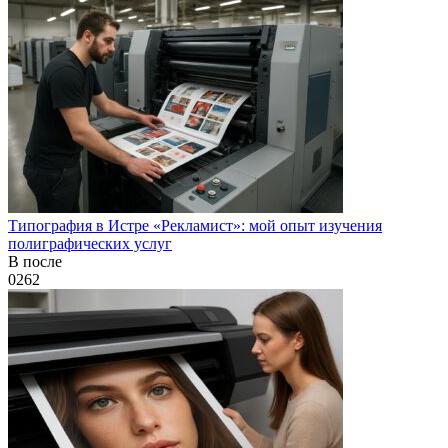
Типография в Истре «Рекламист»: мой опыт изучения
полиграфических услуг
В после
0
262