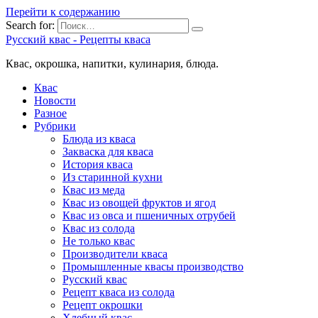
Перейти к содержанию
Search for:
Русский квас - Рецепты кваса
Квас, окрошка, напитки, кулинария, блюда.
Квас
Новости
Разное
Рубрики
Блюда из кваса
Закваска для кваса
История кваса
Из старинной кухни
Квас из меда
Квас из овощей фруктов и ягод
Квас из овса и пшеничных отрубей
Квас из солода
Не только квас
Производители кваса
Промышленные квасы производство
Русский квас
Рецепт кваса из солода
Рецепт окрошки
Хлебный квас