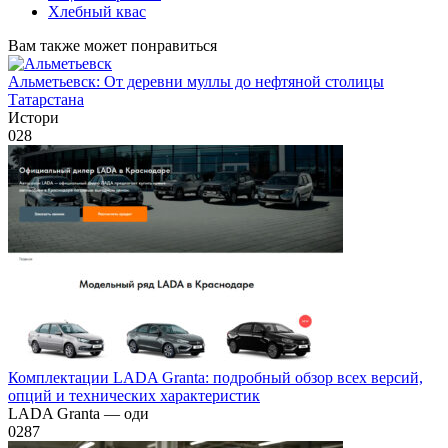
Хлебный квас
Вам также может понравиться
Альметьевск: От деревни муллы до нефтяной столицы
Татарстана
Истори
0
28
Комплектации LADA Granta: подробный обзор всех версий,
опций и технических характеристик
LADA Granta — оди
0
287