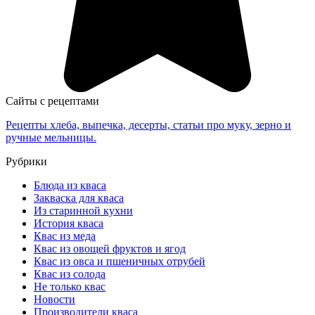
Сайты с рецептами
Рецепты хлеба, выпечка, десерты, статьи про муку, зерно и
ручные мельницы.
Рубрики
Блюда из кваса
Закваска для кваса
Из старинной кухни
История кваса
Квас из меда
Квас из овощей фруктов и ягод
Квас из овса и пшеничных отрубей
Квас из солода
Не только квас
Новости
Производители кваса