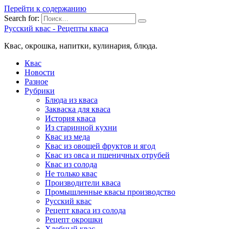
Перейти к содержанию
Search for:
Русский квас - Рецепты кваса
Квас, окрошка, напитки, кулинария, блюда.
Квас
Новости
Разное
Рубрики
Блюда из кваса
Закваска для кваса
История кваса
Из старинной кухни
Квас из меда
Квас из овощей фруктов и ягод
Квас из овса и пшеничных отрубей
Квас из солода
Не только квас
Производители кваса
Промышленные квасы производство
Русский квас
Рецепт кваса из солода
Рецепт окрошки
Хлебный квас