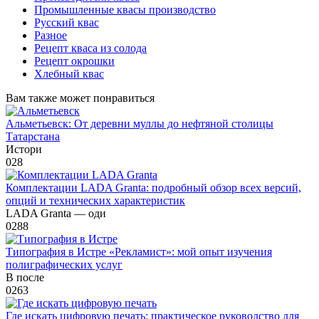
Промышленные квасы производство
Русский квас
Разное
Рецепт кваса из солода
Рецепт окрошки
Хлебный квас
Вам также может понравиться
Альметьевск: От деревни муллы до нефтяной столицы
Татарстана
Истори
0
28
Комплектации LADA Granta: подробный обзор всех версий,
опций и технических характеристик
LADA Granta — оди
0
288
Типография в Истре «Рекламист»: мой опыт изучения
полиграфических услуг
В после
0
263
Где искать цифровую печать: практическое руководство для