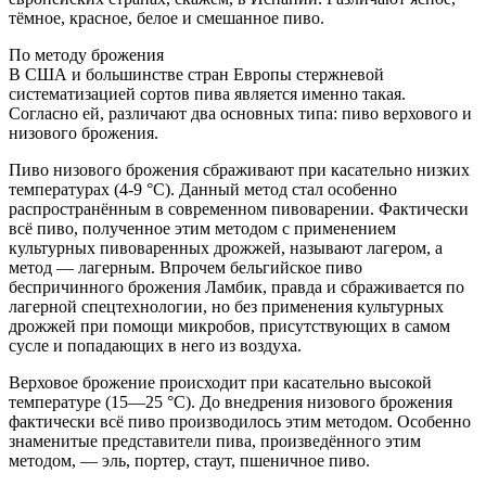
тёмное, красное, белое и смешанное пиво.
По методу брожения
В США и большинстве стран Европы стержневой
систематизацией сортов пива является именно такая.
Согласно ей, различают два основных типа: пиво верхового и
низового брожения.
Пиво низового брожения сбраживают при касательно низких
температурах (4-9 °C). Данный метод стал особенно
распространённым в современном пивоварении. Фактически
всё пиво, полученное этим методом с применением
культурных пивоваренных дрожжей, называют лагером, а
метод — лагерным. Впрочем бельгийское пиво
беспричинного брожения Ламбик, правда и сбраживается по
лагерной спецтехнологии, но без применения культурных
дрожжей при помощи микробов, присутствующих в самом
сусле и попадающих в него из воздуха.
Верховое брожение происходит при касательно высокой
температуре (15—25 °C). До внедрения низового брожения
фактически всё пиво производилось этим методом. Особенно
знаменитые представители пива, произведённого этим
методом, — эль, портер, стаут, пшеничное пиво.