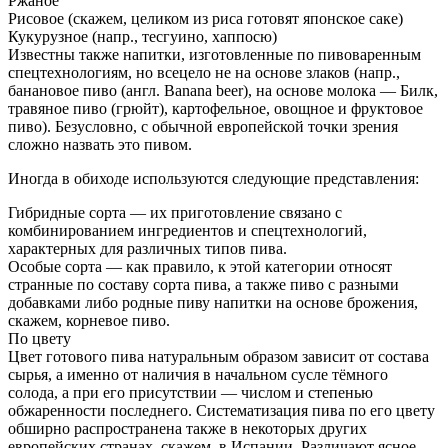
Ржаное
Рисовое (скажем, целиком из риса готовят японское саке)
Кукурузное (напр., тесгуино, хаппосю)
Известны также напитки, изготовленные по пивоваренным
спецтехнологиям, но всецело не на основе злаков (напр.,
банановое пиво (англ. Banana beer), на основе молока — Билк,
травяное пиво (грюйт), картофельное, овощное и фруктовое
пиво). Безусловно, с обычной европейской точки зрения
сложно назвать это пивом.
Иногда в обиходе используются следующие представления:
Гибридные сорта — их приготовление связано с
комбинированием ингредиентов и спецтехнологий,
характерных для различных типов пива.
Особые сорта — как правило, к этой категории относят
странные по составу сорта пива, а также пиво с разными
добавками либо родные пиву напитки на основе брожения,
скажем, корневое пиво.
По цвету
Цвет готового пива натуральным образом зависит от состава
сырья, а именно от наличия в начальном сусле тёмного
солода, а при его присутствии — числом и степенью
обжаренности последнего. Систематизация пива по его цвету
обширно распространена также в некоторых других
европейских странах, скажем, в Испании. Различают ясное,