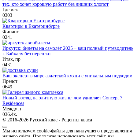
тех, кто хочет хорошую работу без лишних хлопот
Где иск
0
303
Квартиры в Екатеринбурге
Финанс
0
241
Иркутск: билеты на самолёт 2025 – ваш полный путеводитель
к Байкалу без переплат
Итак, пр
0
431
Ваш эксперт в мире азиатской кухни с уникальным подходом
Предст
0
649
Новый взгляд на элитную жизнь: чем удивляет Concept 7
Residences
Между п
0
36.4к.
© 2016-2026 Русский квас - Рецепты кваса
Мы используем cookie-файлы для наилучшего представления
нашего сайта. Продолжая использовать этот сайт, вы