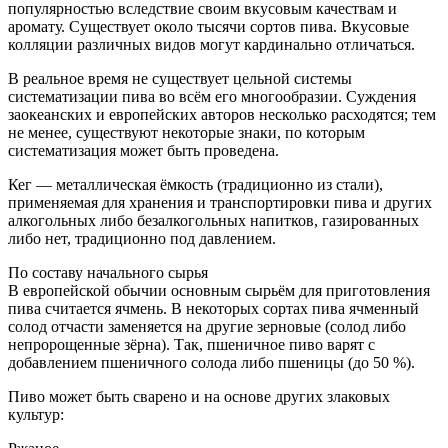
популярностью вследствие своим вкусовым качествам и
аромату. Существует около тысячи сортов пива. Вкусовые
колляции различных видов могут кардинально отличаться.
В реальное время не существует цельной системы
систематизации пива во всём его многообразии. Суждения
заокеанских и европейских авторов несколько расходятся; тем
не менее, существуют некоторые знаки, по которым
систематизация может быть проведена.
Кег — металлическая ёмкость (традиционно из стали),
применяемая для хранения и транспортировки пива и других
алкогольных либо безалкогольных напитков, газированных
либо нет, традиционно под давлением.
По составу начального сырья
В европейской обычии основным сырьём для приготовления
пива считается ячмень. В некоторых сортах пива ячменный
солод отчасти заменяется на другие зерновые (солод либо
непророщенные зёрна). Так, пшеничное пиво варят с
добавлением пшеничного солода либо пшеницы (до 50 %).
Пиво может быть сварено и на основе других злаковых
культур: