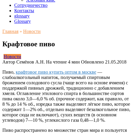
Сотрудничество
Контакты
glossary
Glossary
Главная
»
Новости
Крафтовое пиво
Новости
Автор
Семёнов А.Н.
На чтение
4 мин
Обновлено
21.05.2018
Пиво,
крафтовое пиво купить оптом в москве
—
слабоалкогольный напиток, получаемый спиртовым
брожением солодового сусла (чаще всего на основе ячменя) с
поддержкой пивных дрожжей, традиционно с добавлением
хмеля. Оглавление этилового спирта в большинстве сортов
пива около 3,0—6,0 % об. (прочное содержит, как правило, от
8 % до 14 % об., изредка также выделяют лёгкое пиво, которое
содержит 1—2% об., отдельно выделяют безалкогольное пиво,
которое сюда не включают), сухих веществ (в основном
углеводов) 7—10 %, углекислого газа 0,48—1,0 %.
Пиво распространено во множестве стран мира и пользуется