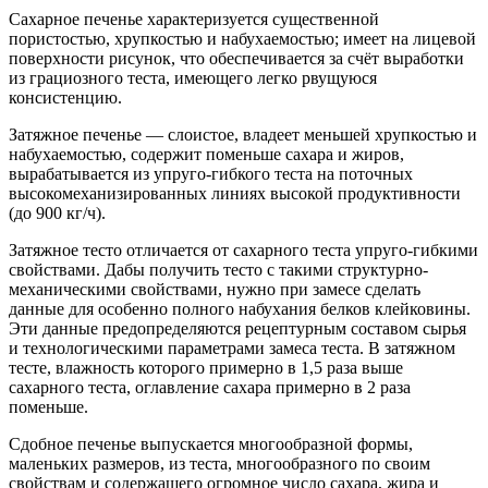
Сахарное печенье характеризуется существенной
пористостью, хрупкостью и набухаемостью; имеет на лицевой
поверхности рисунок, что обеспечивается за счёт выработки
из грациозного теста, имеющего легко рвущуюся
консистенцию.
Затяжное печенье — слоистое, владеет меньшей хрупкостью и
набухаемостью, содержит поменьше сахара и жиров,
вырабатывается из упруго-гибкого теста на поточных
высокомеханизированных линиях высокой продуктивности
(до 900 кг/ч).
Затяжное тесто отличается от сахарного теста упруго-гибкими
свойствами. Дабы получить тесто с такими структурно-
механическими свойствами, нужно при замесе сделать
данные для особенно полного набухания белков клейковины.
Эти данные предопределяются рецептурным составом сырья
и технологическими параметрами замеса теста. В затяжном
тесте, влажность которого примерно в 1,5 раза выше
сахарного теста, оглавление сахара примерно в 2 раза
поменьше.
Сдобное печенье выпускается многообразной формы,
маленьких размеров, из теста, многообразного по своим
свойствам и содержащего огромное число сахара, жира и