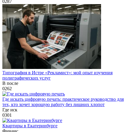
0
287
Типография в Истре «Рекламист»: мой опыт изучения
полиграфических услуг
В после
0
262
Где искать цифровую печать: практическое руководство для
тех, кто хочет хорошую работу без лишних хлопот
Где иск
0
301
Квартиры в Екатеринбурге
Финанс