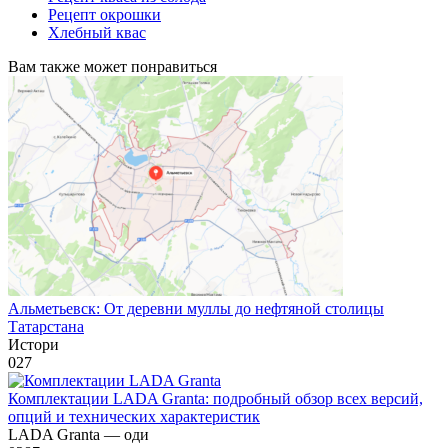
Рецепт окрошки
Хлебный квас
Вам также может понравиться
Альметьевск: От деревни муллы до нефтяной столицы
Татарстана
Истори
0
27
Комплектации LADA Granta: подробный обзор всех версий,
опций и технических характеристик
LADA Granta — оди