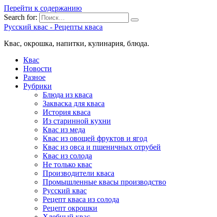
Перейти к содержанию
Search for:
Русский квас - Рецепты кваса
Квас, окрошка, напитки, кулинария, блюда.
Квас
Новости
Разное
Рубрики
Блюда из кваса
Закваска для кваса
История кваса
Из старинной кухни
Квас из меда
Квас из овощей фруктов и ягод
Квас из овса и пшеничных отрубей
Квас из солода
Не только квас
Производители кваса
Промышленные квасы производство
Русский квас
Рецепт кваса из солода
Рецепт окрошки
Хлебный квас