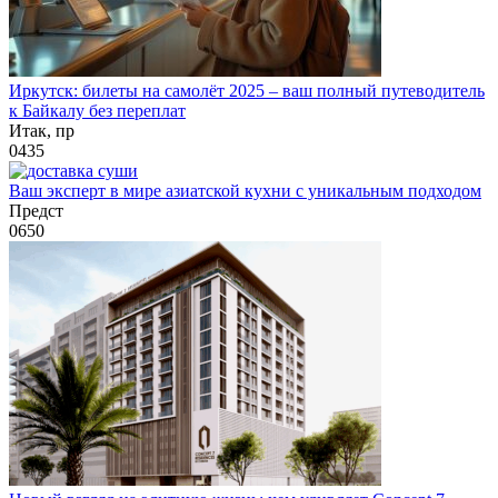
Иркутск: билеты на самолёт 2025 – ваш полный путеводитель
к Байкалу без переплат
Итак, пр
0
435
Ваш эксперт в мире азиатской кухни с уникальным подходом
Предст
0
650