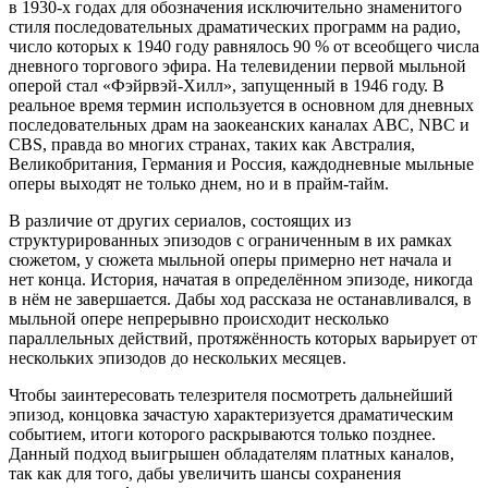
в 1930-х годах для обозначения исключительно знаменитого
стиля последовательных драматических программ на радио,
число которых к 1940 году равнялось 90 % от всеобщего числа
дневного торгового эфира. На телевидении первой мыльной
оперой стал «Фэйрвэй-Хилл», запущенный в 1946 году. В
реальное время термин используется в основном для дневных
последовательных драм на заокеанских каналах ABC, NBC и
CBS, правда во многих странах, таких как Австралия,
Великобритания, Германия и Россия, каждодневные мыльные
оперы выходят не только днем, но и в прайм-тайм.
В различие от других сериалов, состоящих из
структурированных эпизодов с ограниченным в их рамках
сюжетом, у сюжета мыльной оперы примерно нет начала и
нет конца. История, начатая в определённом эпизоде, никогда
в нём не завершается. Дабы ход рассказа не останавливался, в
мыльной опере непрерывно происходит несколько
параллельных действий, протяжённость которых варьирует от
нескольких эпизодов до нескольких месяцев.
Чтобы заинтересовать телезрителя посмотреть дальнейший
эпизод, концовка зачастую характеризуется драматическим
событием, итоги которого раскрываются только позднее.
Данный подход выигрышен обладателям платных каналов,
так как для того, дабы увеличить шансы сохранения