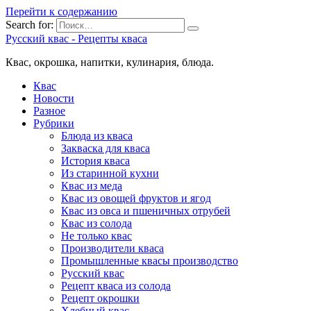
Перейти к содержанию
Search for:
Русский квас - Рецепты кваса
Квас, окрошка, напитки, кулинария, блюда.
Квас
Новости
Разное
Рубрики
Блюда из кваса
Закваска для кваса
История кваса
Из старинной кухни
Квас из меда
Квас из овощей фруктов и ягод
Квас из овса и пшеничных отрубей
Квас из солода
Не только квас
Производители кваса
Промышленные квасы производство
Русский квас
Рецепт кваса из солода
Рецепт окрошки
Хлебный квас