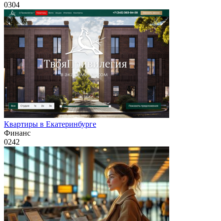
0
304
Квартиры в Екатеринбурге
Финанс
0
242