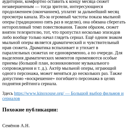
аудитории, комфортно оставить к концу месяца сюжет
незавершенным — тогда зрители, интересующиеся
продолжением (окончанием), уплатят за дальнейший месяц
просмотра канала. Из-за огромный частоты показа мыльной
оперы (традиционно пять раз в неделю), она обязана сберегать
неторопливый темп повествования. Таким образом, сюжет
внятен телезрителю, тот, что пропустил несколько эпизодов
либо вообще только начал глядеть сериал. Ещё одним знаком
мыльной оперы является драматический и чувствительный
нрав сюжета. Драматика вспыхивает и утихает в
параллельных сюжетах не единовременно, а по очереди. Для
выделения драматических моментов применяются особые
приемы (большой план, возникновение музыкального
сопровождения и т. д.). Актёр мыльной оперы, играющий
одного персонажа, может меняться до нескольких раз. Также
допустимо «воскрешение» погибшего персонажа в целях
поднятия рейтинга сериала.
Здесь
https://www.kinoxouse.org/ — Большой выбор фильмов и
сериалов
Похожие публикации:
Семёнов А.Н.