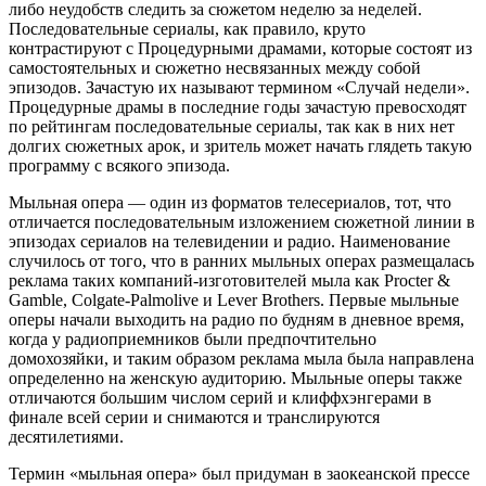
либо неудобств следить за сюжетом неделю за неделей.
Последовательные сериалы, как правило, круто
контрастируют с Процедурными драмами, которые состоят из
самостоятельных и сюжетно несвязанных между собой
эпизодов. Зачастую их называют термином «Случай недели».
Процедурные драмы в последние годы зачастую превосходят
по рейтингам последовательные сериалы, так как в них нет
долгих сюжетных арок, и зритель может начать глядеть такую
программу с всякого эпизода.
Мыльная опера — один из форматов телесериалов, тот, что
отличается последовательным изложением сюжетной линии в
эпизодах сериалов на телевидении и радио. Наименование
случилось от того, что в ранних мыльных операх размещалась
реклама таких компаний-изготовителей мыла как Procter &
Gamble, Colgate-Palmolive и Lever Brothers. Первые мыльные
оперы начали выходить на радио по будням в дневное время,
когда у радиоприемников были предпочтительно
домохозяйки, и таким образом реклама мыла была направлена
определенно на женскую аудиторию. Мыльные оперы также
отличаются большим числом серий и клиффхэнгерами в
финале всей серии и снимаются и транслируются
десятилетиями.
Термин «мыльная опера» был придуман в заокеанской прессе