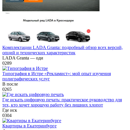
Комплектации LADA Granta: подробный обзор всех версий,
опций и технических характеристик
LADA Granta — оди
0
289
Типография в Истре «Рекламист»: мой опыт изучения
полиграфических услуг
В после
0
265
Где искать цифровую печать: практическое руководство для
тех, кто хочет хорошую работу без лишних хлопот
Где иск
0
304
Квартиры в Екатеринбурге