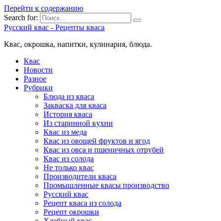
Перейти к содержанию
Search for:
Русский квас - Рецепты кваса
Квас, окрошка, напитки, кулинария, блюда.
Квас
Новости
Разное
Рубрики
Блюда из кваса
Закваска для кваса
История кваса
Из старинной кухни
Квас из меда
Квас из овощей фруктов и ягод
Квас из овса и пшеничных отрубей
Квас из солода
Не только квас
Производители кваса
Промышленные квасы производство
Русский квас
Рецепт кваса из солода
Рецепт окрошки
Хлебный квас