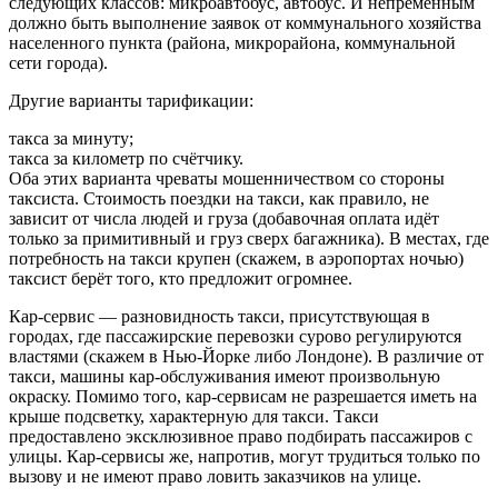
следующих классов: микроавтобус, автобус. И непременным
должно быть выполнение заявок от коммунального хозяйства
населенного пункта (района, микрорайона, коммунальной
сети города).
Другие варианты тарификации:
такса за минуту;
такса за километр по счётчику.
Оба этих варианта чреваты мошенничеством со стороны
таксиста. Стоимость поездки на такси, как правило, не
зависит от числа людей и груза (добавочная оплата идёт
только за примитивный и груз сверх багажника). В местах, где
потребность на такси крупен (скажем, в аэропортах ночью)
таксист берёт того, кто предложит огромнее.
Кар-сервис — разновидность такси, присутствующая в
городах, где пассажирские перевозки сурово регулируются
властями (скажем в Нью-Йорке либо Лондоне). В различие от
такси, машины кар-обслуживания имеют произвольную
окраску. Помимо того, кар-сервисам не разрешается иметь на
крыше подсветку, характерную для такси. Такси
предоставлено эксклюзивное право подбирать пассажиров с
улицы. Кар-сервисы же, напротив, могут трудиться только по
вызову и не имеют право ловить заказчиков на улице.