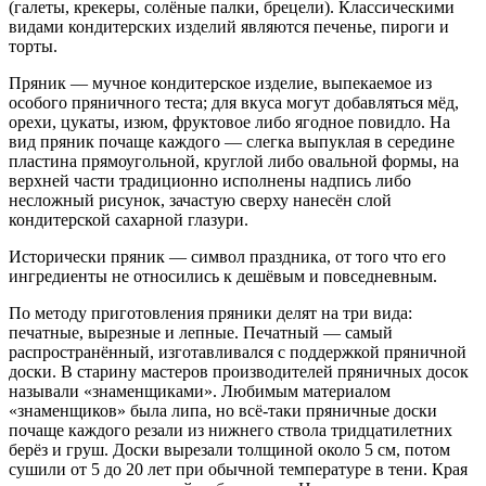
(галеты, крекеры, солёные палки, брецели). Классическими
видами кондитерских изделий являются печенье, пироги и
торты.
Пряник — мучное кондитерское изделие, выпекаемое из
особого пряничного теста; для вкуса могут добавляться мёд,
орехи, цукаты, изюм, фруктовое либо ягодное повидло. На
вид пряник почаще каждого — слегка выпуклая в середине
пластина прямоугольной, круглой либо овальной формы, на
верхней части традиционно исполнены надпись либо
несложный рисунок, зачастую сверху нанесён слой
кондитерской сахарной глазури.
Исторически пряник — символ праздника, от того что его
ингредиенты не относились к дешёвым и повседневным.
По методу приготовления пряники делят на три вида:
печатные, вырезные и лепные. Печатный — самый
распространённый, изготавливался с поддержкой пряничной
доски. В старину мастеров производителей пряничных досок
называли «знаменщиками». Любимым материалом
«знаменщиков» была липа, но всё-таки пряничные доски
почаще каждого резали из нижнего ствола тридцатилетних
берёз и груш. Доски вырезали толщиной около 5 см, потом
сушили от 5 до 20 лет при обычной температуре в тени. Края