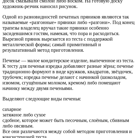
досок смазывали смолой либо воском. На готовую доску
художник-резчик наносил рисунок.
Одной из разновидностей печатных пряников являются так
называемые «разгонные» пряники либо «разгони». Под конец
трапезы владелец вручал такие пряники особенно
засидевшимся гостям, намекая, что пора и расходиться.
Вырезной пряник вырезается из теста с поддержкой
металлической формы; самый примитивный и
результативный метод приготовления.
Печенье — малое кондитерское изделие, выпеченное из теста.
К тесту для печенья изредка добавляют разные зёрна; печенье
традиционно формуют в виде кружков, квадратов, звёздочек,
трубочек; изредка печенье делают с начинкой (шоколадом,
изюмом, сгущённым молоком, кремом) либо помещают
начинку между двумя печеньями.
Выделяют следующие виды печенья:
сахарное
затяжное либо сухое
сдобное, которое может быть песочным, слоёным, сбивным
либо овсяным.
Все они различаются между собой методом приготовления и
консистенцией теста.