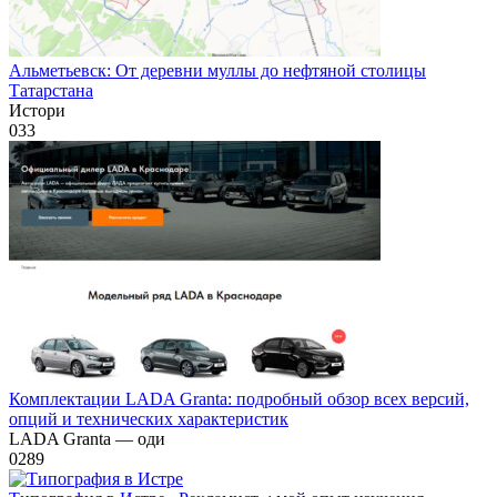
Альметьевск: От деревни муллы до нефтяной столицы
Татарстана
Истори
0
33
Комплектации LADA Granta: подробный обзор всех версий,
опций и технических характеристик
LADA Granta — оди
0
289