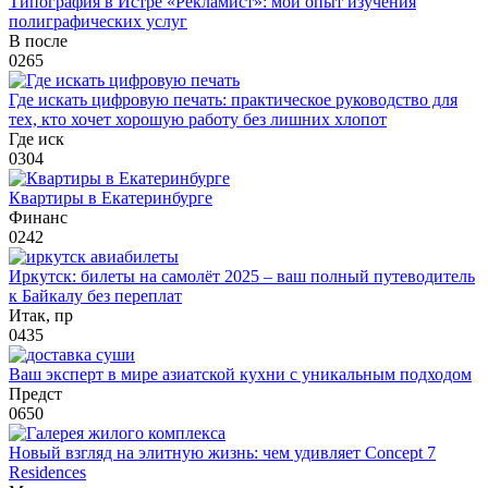
Типография в Истре «Рекламист»: мой опыт изучения
полиграфических услуг
В после
0
265
Где искать цифровую печать: практическое руководство для
тех, кто хочет хорошую работу без лишних хлопот
Где иск
0
304
Квартиры в Екатеринбурге
Финанс
0
242
Иркутск: билеты на самолёт 2025 – ваш полный путеводитель
к Байкалу без переплат
Итак, пр
0
435
Ваш эксперт в мире азиатской кухни с уникальным подходом
Предст
0
650
Новый взгляд на элитную жизнь: чем удивляет Concept 7
Residences