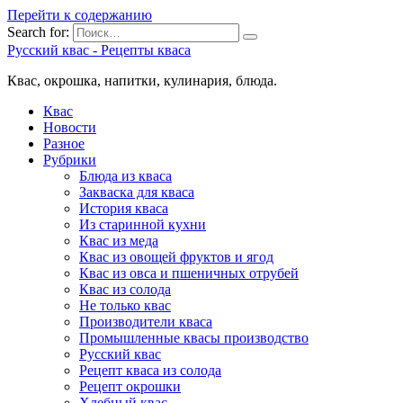
Перейти к содержанию
Search for:
Русский квас - Рецепты кваса
Квас, окрошка, напитки, кулинария, блюда.
Квас
Новости
Разное
Рубрики
Блюда из кваса
Закваска для кваса
История кваса
Из старинной кухни
Квас из меда
Квас из овощей фруктов и ягод
Квас из овса и пшеничных отрубей
Квас из солода
Не только квас
Производители кваса
Промышленные квасы производство
Русский квас
Рецепт кваса из солода
Рецепт окрошки
Хлебный квас