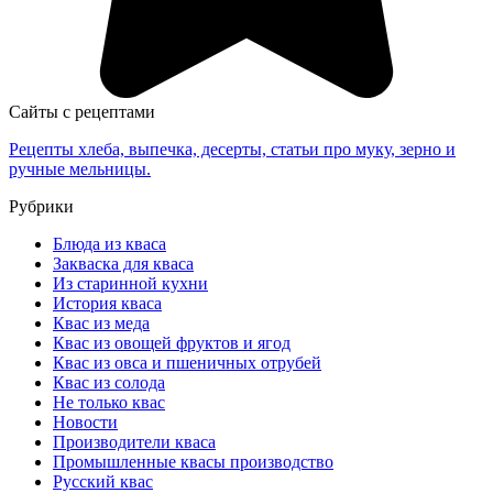
Сайты с рецептами
Рецепты хлеба, выпечка, десерты, статьи про муку, зерно и
ручные мельницы.
Рубрики
Блюда из кваса
Закваска для кваса
Из старинной кухни
История кваса
Квас из меда
Квас из овощей фруктов и ягод
Квас из овса и пшеничных отрубей
Квас из солода
Не только квас
Новости
Производители кваса
Промышленные квасы производство
Русский квас