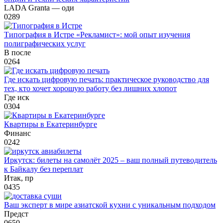
LADA Granta — оди
0
289
Типография в Истре «Рекламист»: мой опыт изучения
полиграфических услуг
В после
0
264
Где искать цифровую печать: практическое руководство для
тех, кто хочет хорошую работу без лишних хлопот
Где иск
0
304
Квартиры в Екатеринбурге
Финанс
0
242
Иркутск: билеты на самолёт 2025 – ваш полный путеводитель
к Байкалу без переплат
Итак, пр
0
435
Ваш эксперт в мире азиатской кухни с уникальным подходом
Предст
0
650