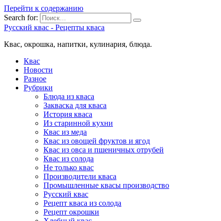
Перейти к содержанию
Search for:
Русский квас - Рецепты кваса
Квас, окрошка, напитки, кулинария, блюда.
Квас
Новости
Разное
Рубрики
Блюда из кваса
Закваска для кваса
История кваса
Из старинной кухни
Квас из меда
Квас из овощей фруктов и ягод
Квас из овса и пшеничных отрубей
Квас из солода
Не только квас
Производители кваса
Промышленные квасы производство
Русский квас
Рецепт кваса из солода
Рецепт окрошки
Хлебный квас