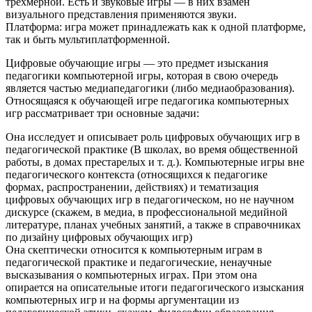
трехмерной. Есть и звуковые игры — в них взамен
визуального представления применяются звуки.
Платформа: игра может принадлежать как к одной платформе,
так и быть мультиплатформенной.
Цифровые обучающие игры — это предмет изыскания
педагогики компьютерной игры, которая в свою очередь
является частью медиапедагогики (либо медиаобразования).
Относящаяся к обучающей игре педагогика компьютерных
игр рассматривает три основные задачи:
Она исследует и описывает роль цифровых обучающих игр в
педагогической практике (В школах, во время общественной
работы, в домах престарелых и т. д.). Компьютерные игры вне
педагогического контекста (относящихся к педагогике
формах, распространении, действиях) и тематизация
цифровых обучающих игр в педагогическом, но не научном
дискурсе (скажем, в медиа, в профессиональной медийной
литературе, планах учебных занятий, а также в справочниках
по дизайну цифровых обучающих игр)
Она скептически относится к компьютерным играм в
педагогической практике и педагогические, ненаучные
высказывания о компьютерных играх. При этом она
опирается на описательные итоги педагогического изыскания
компьютерных игр и на формы аргументации из