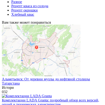
Разное
Рецепт кваса из солода
Рецепт окрошки
Хлебный квас
Вам также может понравиться
Альметьевск: От деревни муллы до нефтяной столицы
Татарстана
Истори
0
32
Комплектации LADA Granta: подробный обзор всех версий,
опций и технических характеристик