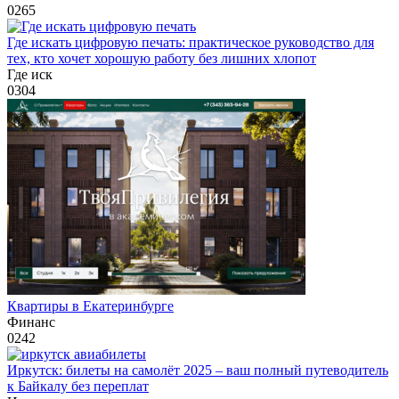
0
265
Где искать цифровую печать: практическое руководство для
тех, кто хочет хорошую работу без лишних хлопот
Где иск
0
304
Квартиры в Екатеринбурге
Финанс
0
242
Иркутск: билеты на самолёт 2025 – ваш полный путеводитель
к Байкалу без переплат