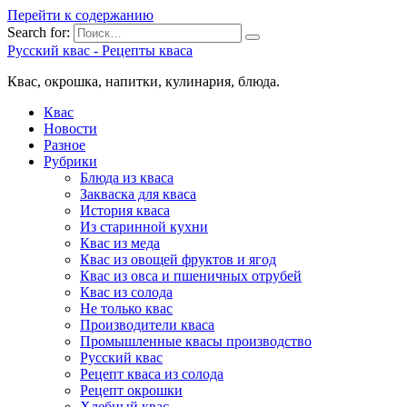
Перейти к содержанию
Search for:
Русский квас - Рецепты кваса
Квас, окрошка, напитки, кулинария, блюда.
Квас
Новости
Разное
Рубрики
Блюда из кваса
Закваска для кваса
История кваса
Из старинной кухни
Квас из меда
Квас из овощей фруктов и ягод
Квас из овса и пшеничных отрубей
Квас из солода
Не только квас
Производители кваса
Промышленные квасы производство
Русский квас
Рецепт кваса из солода
Рецепт окрошки
Хлебный квас