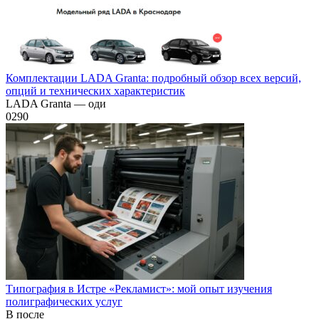
Комплектации LADA Granta: подробный обзор всех версий,
опций и технических характеристик
LADA Granta — оди
0
290
Типография в Истре «Рекламист»: мой опыт изучения
полиграфических услуг
В после