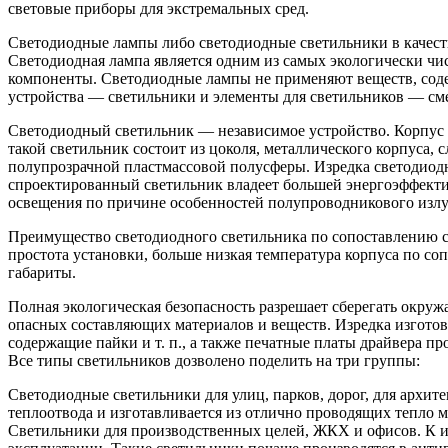
световые приборы для экстремальных сред.
Светодиодные лампы либо светодиодные светильники в качеств
Светодиодная лампа является одним из самых экологически чи
компоненты. Светодиодные лампы не применяют веществ, содер
устройства — светильники и элементы для светильников — с
Светодиодный светильник — независимое устройство. Корпус 
такой светильник состоит из цоколя, металлического корпуса,
полупрозрачной пластмассовой полусферы. Изредка светодио
спроектированный светильник владеет бoльшей энергоэффекти
освещения по причине особенностей полупроводникового излу
Преимущество светодиодного светильника по сопоставлению с 
простота установки, больше низкая температура корпуса по с
габариты.
Полная экологическая безопасность разрешает сберегать окруж
опасных составляющих материалов и веществ. Изредка изготов
содержащие пайки и т. п., а также печатные платы драйвера
Все типы светильников дозволено поделить на три группы:
Светодиодные светильники для улиц, парков, дорог, для архи
теплоотвода и изготавливается из отлично проводящих тепло м
Светильники для производственных целей, ЖКХ и офисов. К из