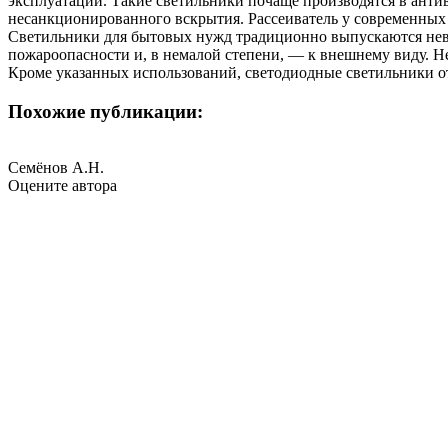
эксплуатации. Такие светильники почаще производятся в ант
несанкционированного вскрытия. Рассеиватель у современных 
Светильники для бытовых нужд традиционно выпускаются невы
пожароопасности и, в немалой степени, — к внешнему виду. 
Кроме указанных использований, светодиодные светильники от
Похожие публикации:
Семёнов А.Н.
Оцените автора