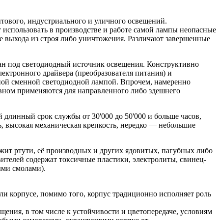
тового, индустриального и уличного освещений.
 использовать в производстве и работе самой лампы неопасные
е выхода из строя либо уничтожения. Различают завершенные
ан под светодиодный источник освещения. Конструктивно
лектронного драйвера (преобразователя питания) и
ной сменной светодиодной лампой. Впрочем, намеренно
вном применяются для направленного либо здешнего
длинный срок службы от 30'000 до 50'000 и больше часов,
, высокая механическая крепкость, нередко — небольшие
ржит ртути, её производных и других ядовитых, пагубных либо
ителей содержат токсичные пластики, электролиты, свинец-
ыми смолами).
ли корпусе, помимо того, корпус традиционно исполняет роль
ения, в том числе к устойчивости и цветопередаче, условиям