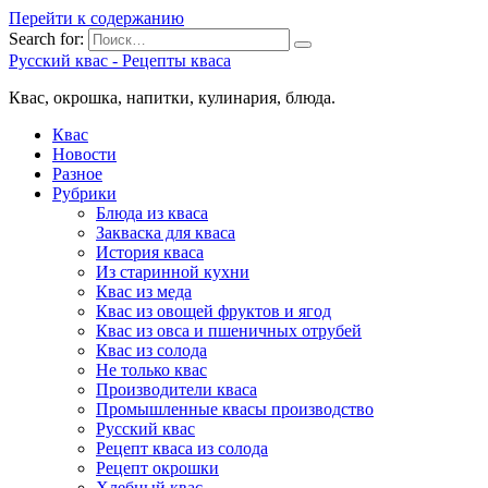
Перейти к содержанию
Search for:
Русский квас - Рецепты кваса
Квас, окрошка, напитки, кулинария, блюда.
Квас
Новости
Разное
Рубрики
Блюда из кваса
Закваска для кваса
История кваса
Из старинной кухни
Квас из меда
Квас из овощей фруктов и ягод
Квас из овса и пшеничных отрубей
Квас из солода
Не только квас
Производители кваса
Промышленные квасы производство
Русский квас
Рецепт кваса из солода
Рецепт окрошки
Хлебный квас