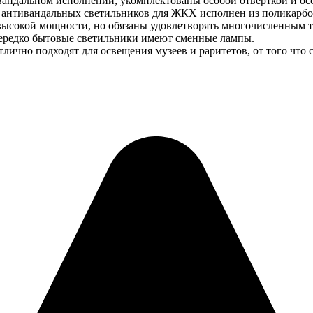
ивандальном исполнении, укомплектованы особой отвёрткой и о
антивандальных светильников для ЖКХ исполнен из поликарбонат
сокой мощности, но обязаны удовлетворять многочисленным тре
Нередко бытовые светильники имеют сменные лампы.
лично подходят для освещения музеев и раритетов, от того что