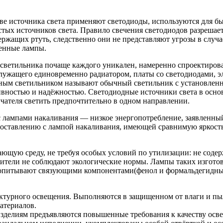
е источника света применяют светодиоды, используются для бы
стых источников света. Правило свечения светодиодов разрешает
жащих ртуть, следственно они не представляют угрозы в случа
менные лампы.
светильника почаще каждого уникален, намеренно спроектиров
 служащего единовременно радиатором, платы со светодиодами, э
дным светильником называют обычный светильник с установлен
вностью и надёжностью. Светодиодные источники света в осно
чателя светить предпочтительно в одном направлении.
лампами накаливания — низкое энергопотребление, заявленный 
опоставлению с лампой накаливания, имеющей сравнимую яркость
ающую среду, не требуя особых условий по утилизации: не соде
ители не соблюдают экологические нормы. Лампы таких изготов
 пропитывают связующими компонентами(фенол и формальдегидн
тектурного освещения. Выполняются в защищенном от влаги и пы
атериалов.
делиям предъявляются повышенные требования к качеству освещ