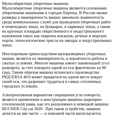
Малогабаритные уборочные машины
Малогабаритные уборочные машины являются основными
уборочными машинами в городах Европы. В России малые
размеры и маневренность машин завоевали знаменитость
среди коммунальных служб для проведения уборочных работ
в пешеходных зонах, на бульварах, в парковых зонах, а также
на крупных площадях общественного и индустриального
назначения таких как перроны вокзалов, речные и морские
порты, технологические трассы на заводах и индустриальных
зонах.
Неоспоримым превосходством малоразмерных уборочных
машин, является их маневренность, и вероятность работы в
сжатых условиях. Многие машины имеют наименьший угол
разворота, за счет поворота одной из оси фактически на 90
град. Таким образом машина испанского производства
PIQUERSA 40.6 может вращаться на одном месте вокруг
своей оси, что разрешает трудиться в самых стеснённых
городских условиях.
Альтернативным вариантом сокращения угла поворота,
является применение в конструкции машины шарнирно-
сочлененной рамы, как это реализовано в немецкой машине
BUCHER City-cat 2020 . При таком устройстве, машина
делится на две части — в передней части располагается