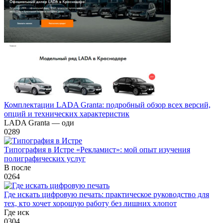
Комплектации LADA Granta: подробный обзор всех версий,
опций и технических характеристик
LADA Granta — оди
0
289
Типография в Истре «Рекламист»: мой опыт изучения
полиграфических услуг
В после
0
264
Где искать цифровую печать: практическое руководство для
тех, кто хочет хорошую работу без лишних хлопот
Где иск
0
304