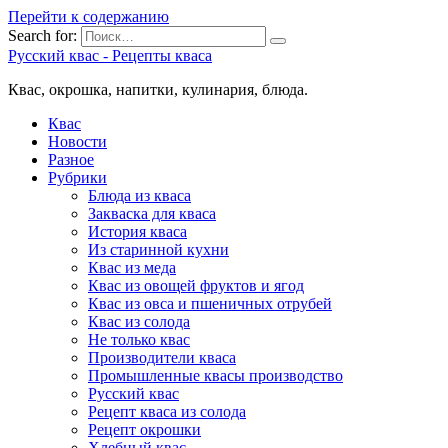
Перейти к содержанию
Search for:
Русский квас - Рецепты кваса
Квас, окрошка, напитки, кулинария, блюда.
Квас
Новости
Разное
Рубрики
Блюда из кваса
Закваска для кваса
История кваса
Из старинной кухни
Квас из меда
Квас из овощей фруктов и ягод
Квас из овса и пшеничных отрубей
Квас из солода
Не только квас
Производители кваса
Промышленные квасы производство
Русский квас
Рецепт кваса из солода
Рецепт окрошки
Хлебный квас