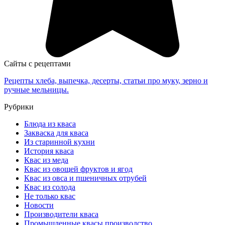
Сайты с рецептами
Рецепты хлеба, выпечка, десерты, статьи про муку, зерно и
ручные мельницы.
Рубрики
Блюда из кваса
Закваска для кваса
Из старинной кухни
История кваса
Квас из меда
Квас из овощей фруктов и ягод
Квас из овса и пшеничных отрубей
Квас из солода
Не только квас
Новости
Производители кваса
Промышленные квасы производство