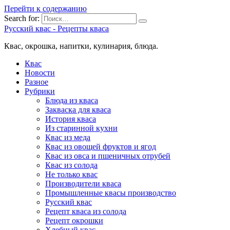
Перейти к содержанию
Search for:
Русский квас - Рецепты кваса
Квас, окрошка, напитки, кулинария, блюда.
Квас
Новости
Разное
Рубрики
Блюда из кваса
Закваска для кваса
История кваса
Из старинной кухни
Квас из меда
Квас из овощей фруктов и ягод
Квас из овса и пшеничных отрубей
Квас из солода
Не только квас
Производители кваса
Промышленные квасы производство
Русский квас
Рецепт кваса из солода
Рецепт окрошки
Хлебный квас