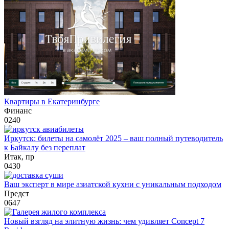
Квартиры в Екатеринбурге
Финанс
0
240
Иркутск: билеты на самолёт 2025 – ваш полный путеводитель
к Байкалу без переплат
Итак, пр
0
430
Ваш эксперт в мире азиатской кухни с уникальным подходом
Предст
0
647
Новый взгляд на элитную жизнь: чем удивляет Concept 7