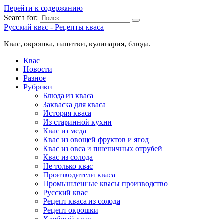
Перейти к содержанию
Search for:
Русский квас - Рецепты кваса
Квас, окрошка, напитки, кулинария, блюда.
Квас
Новости
Разное
Рубрики
Блюда из кваса
Закваска для кваса
История кваса
Из старинной кухни
Квас из меда
Квас из овощей фруктов и ягод
Квас из овса и пшеничных отрубей
Квас из солода
Не только квас
Производители кваса
Промышленные квасы производство
Русский квас
Рецепт кваса из солода
Рецепт окрошки
Хлебный квас