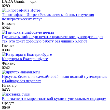
LADA Granta — оди
0
289
Типография в Истре «Рекламист»: мой опыт изучения
полиграфических услуг
В после
0
264
Где искать цифровую печать: практическое руководство для
тех, кто хочет хорошую работу без лишних хлопот
Где иск
0
304
Квартиры в Екатеринбурге
Финанс
0
242
Иркутск: билеты на самолёт 2025 – ваш полный путеводитель
к Байкалу без переплат
Итак, пр
0
433
Ваш эксперт в мире азиатской кухни с уникальным подходом
Предст
0
649