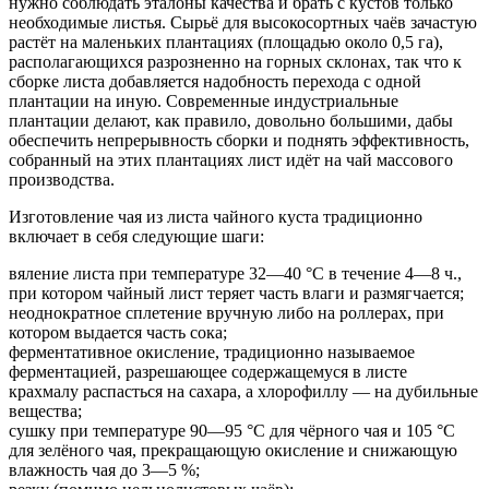
нужно соблюдать эталоны качества и брать с кустов только
необходимые листья. Сырьё для высокосортных чаёв зачастую
растёт на маленьких плантациях (площадью около 0,5 га),
располагающихся разрозненно на горных склонах, так что к
сборке листа добавляется надобность перехода с одной
плантации на иную. Современные индустриальные
плантации делают, как правило, довольно большими, дабы
обеспечить непрерывность сборки и поднять эффективность,
собранный на этих плантациях лист идёт на чай массового
производства.
Изготовление чая из листа чайного куста традиционно
включает в себя следующие шаги:
вяление листа при температуре 32—40 °C в течение 4—8 ч.,
при котором чайный лист теряет часть влаги и размягчается;
неоднократное сплетение вручную либо на роллерах, при
котором выдается часть сока;
ферментативное окисление, традиционно называемое
ферментацией, разрешающее содержащемуся в листе
крахмалу распасться на сахара, а хлорофиллу — на дубильные
вещества;
сушку при температуре 90—95 °C для чёрного чая и 105 °C
для зелёного чая, прекращающую окисление и снижающую
влажность чая до 3—5 %;