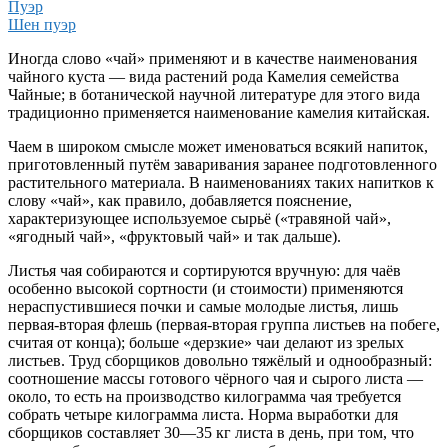
Пуэр
Шен пуэр
Иногда слово «чай» применяют и в качестве наименования
чайного куста — вида растений рода Камелия семейства
Чайные; в ботанической научной литературе для этого вида
традиционно применяется наименование камелия китайская.
Чаем в широком смысле может именоваться всякий напиток,
приготовленный путём заваривания заранее подготовленного
растительного материала. В наименованиях таких напитков к
слову «чай», как правило, добавляется пояснение,
характеризующее используемое сырьё («травяной чай»,
«ягодный чай», «фруктовый чай» и так дальше).
Листья чая собираются и сортируются вручную: для чаёв
особенно высокой сортности (и стоимости) применяются
нераспустившиеся почки и самые молодые листья, лишь
первая-вторая флешь (первая-вторая группа листьев на побеге,
считая от конца); больше «дерзкие» чаи делают из зрелых
листьев. Труд сборщиков довольно тяжёлый и однообразный:
соотношение массы готового чёрного чая и сырого листа —
около, то есть на производство килограмма чая требуется
собрать четыре килограмма листа. Норма выработки для
сборщиков составляет 30—35 кг листа в день, при том, что